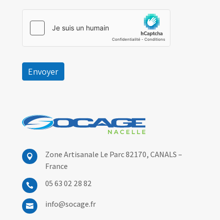
Envoyer
Zone Artisanale Le Parc 82170,
CANALS –

France
05 63 02 28 82

info@socage.fr
