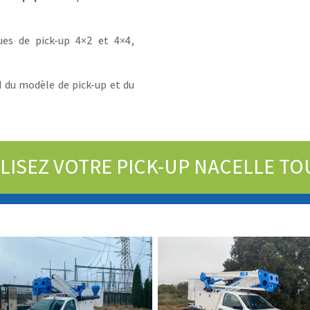
inclus de série
Découvrez tout ce que nos plateformes sur camion, pick-up
ues de pick-up 4×2 et 4×4,
et sur chenilles incluent de série. Sans modules
supplémentaires, sans surprises.
d du modèle de pick-up et du
Voir tout ce que Socage inclut de série →
Non, merci
ISEZ VOTRE PICK-UP NACELLE TO