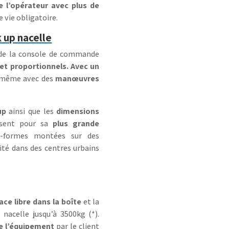
e l’opérateur avec plus de
e vie obligatoire.
 up nacelle
é de la console de commande
t proportionnels. Avec un
, même avec des
manœuvres
up
ainsi que les
dimensions
isent pour sa
plus grande
s-formes montées sur des
lité dans des centres urbains
×
Tout ce dont vous avez
ace libre dans la boîte
et la
besoin,
nacelle jusqu’à 3500kg (*).
de l’équipement
par le client