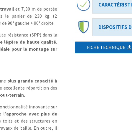
CARACTÉRIST
travail
et 7,30 m de portée
ns le panier de 230 kg. (2
 de 90º gauche + 90º droite.
DISPOSITIFS 
aute résistance (SPP) dans la
 légère de haute qualité.
FICHE TECHNIQUE
déale pour le montage sur
 une
plus grande capacité à
 excellente répartition des
ut-terrain.
fonctionnalité innovante sur
e l’
approche avec plus de
s toits et des structures en
vaux de taille. En outre, il