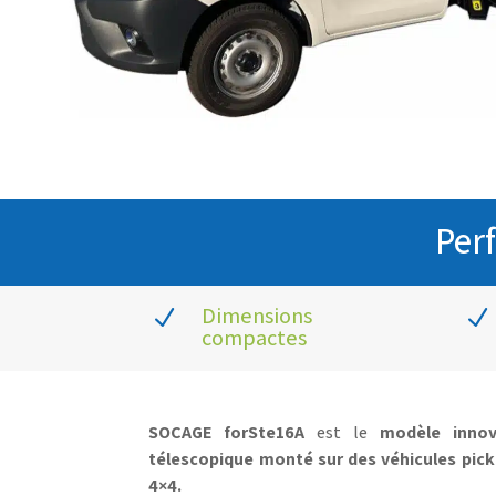
Per
Dimensions
N
N
compactes
SOCAGE forSte16A
est le
modèle innova
télescopique monté sur des véhicules pick u
4×4.