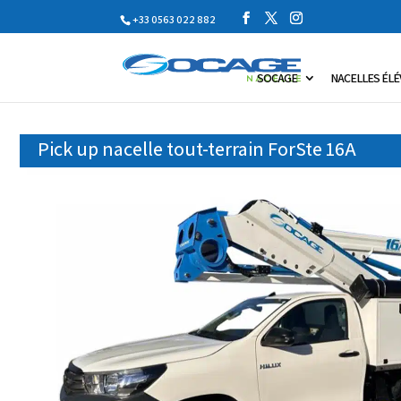
+33 0563 022 882
SOCAGE
NACELLES ÉLÉ
Pick up nacelle tout-terrain ForSte 16A