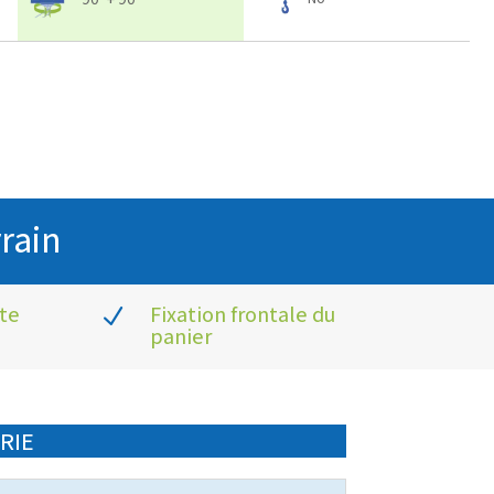
rain
ute
Fixation frontale du
N
panier
RIE