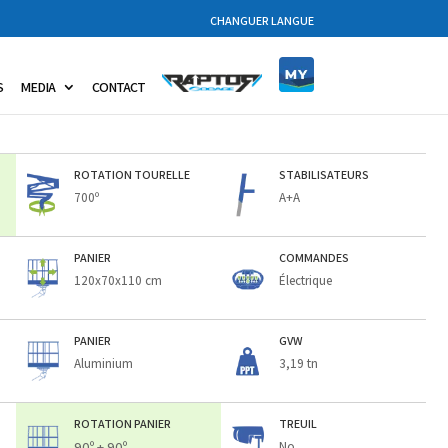
CHANGUER LANGUE
S
MEDIA
CONTACT
ROTATION TOURELLE
STABILISATEURS
700º
A+A
PANIER
COMMANDES
120x70x110 cm
Électrique
PANIER
GVW
Aluminium
3,19 tn
ROTATION PANIER
TREUIL
90º + 90º
No