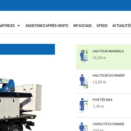
VATRICES
ASSISTANCE APRÈS-VENTE
MY SOCAGE
SPEED
ACTUALITÉ
HAUTEUR MAXIMALE
15,50 m
HAUTEUR DU PANIER
13,50 m
PORTÉE MAX
7,30 m
CAPACITÉ DU PANIER
230 kg