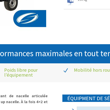
formances maximales en tout ter
Poids libre pour
Mobilité hors ro
N
l’équipement
nt de nacelle articulée
ÉQUIPMENT DE SÉ
p nacelle. À la fois 4×2 et