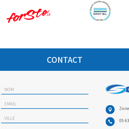
CONTACT
Zone

05 6
