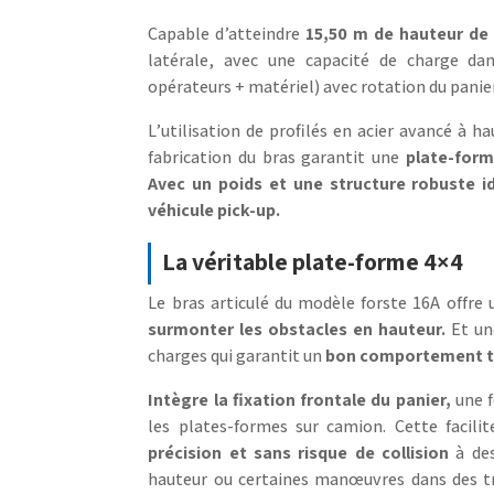
Capable d’atteindre
15,50 m de hauteur de 
latérale, avec une capacité de charge da
opérateurs + matériel) avec rotation du panier
L’utilisation de profilés en acier avancé à h
fabrication du bras garantit une
plate-forme
Avec un poids et une structure robuste i
véhicule pick-up.
La véritable plate-forme 4×4
Le bras articulé du modèle forste 16A offre
surmonter les obstacles en hauteur.
Et une
charges qui garantit un
bon comportement to
Intègre la fixation frontale du panier,
une 
les plates-formes sur camion. Cette facilit
précision et sans risque de collision
à de
hauteur ou certaines manœuvres dans des tra