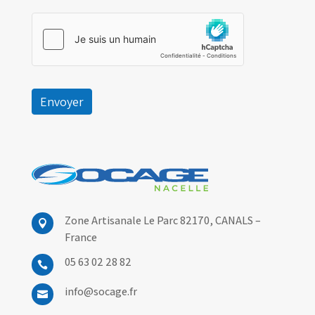
Envoyer
Zone Artisanale Le Parc 82170,
CANALS –

France
05 63 02 28 82

info@socage.fr
