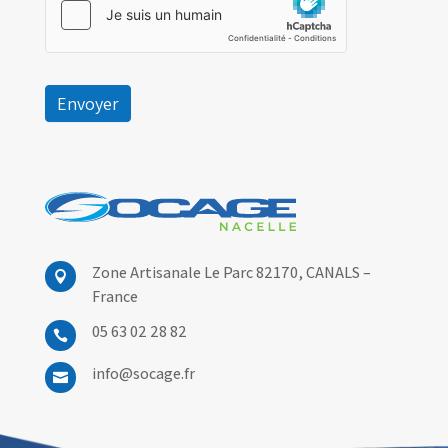
Envoyer
Zone Artisanale Le Parc 82170,
CANALS –

France
05 63 02 28 82

info@socage.fr
