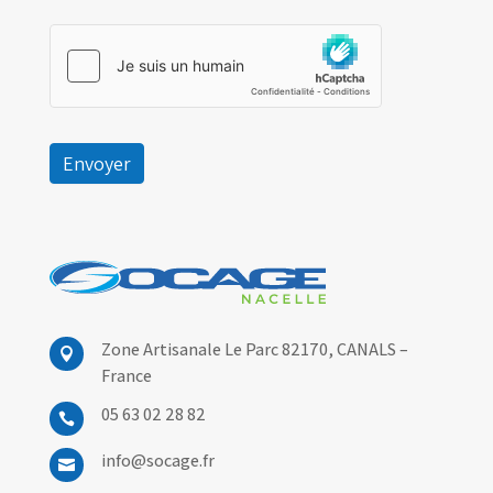
Envoyer
Zone Artisanale Le Parc 82170,
CANALS –

France
05 63 02 28 82

info@socage.fr
